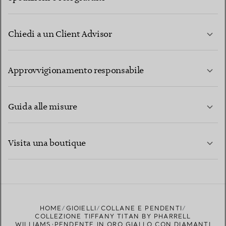
Chiedi a un Client Advisor
PER SAPERNE DI PIÙ
Approvvigionamento responsabile
Guida alle misure
CONTATTACI
PER SAPERNE DI PIÙ
Visita una boutique
PER SAPERNE DI PIÙ
TROVA LA BOUTIQUE PIÙ VICINA A TE
HOME
GIOIELLI
COLLANE E PENDENTI
COLLEZIONE TIFFANY TITAN BY PHARRELL
WILLIAMS:PENDENTE IN ORO GIALLO CON DIAMANTI