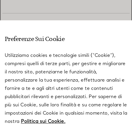
SERVIZIO CLIENTI
Preferenze Sui Cookie
SERVICES
Utilizziamo cookies e tecnologie simili (“Cookie”),
compresi quelli di terze parti, per gestire e migliorare
il nostro sito, potenziarne le funzionalità,
SU TIFFANY & CO.
personalizzare la tua esperienza, effettuare analisi e
fornire a te e agli altri utenti come te contenuti
pubblicitari rilevanti e personalizzati. Per saperne di
LEGALE
più sui Cookie, sulle loro finalità e su come regolare le
impostazioni dei Cookie in qualsiasi momento, visita la
nostra
Politica sui Cookie.
SEGUICI