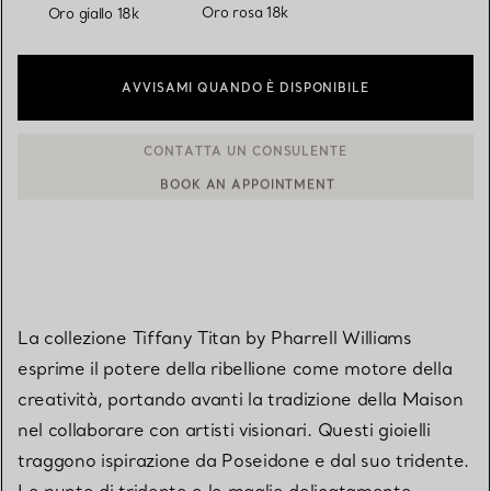
selezionato/i
Oro rosa 18k
Oro giallo 18k
AVVISAMI QUANDO È DISPONIBILE
BOOK AN APPOINTMENT
CONTATTA UN CONSULENTE CLIENTI O PRENOTA UN APPUN
La collezione Tiffany Titan by Pharrell Williams
esprime il potere della ribellione come motore della
creatività, portando avanti la tradizione della Maison
nel collaborare con artisti visionari. Questi gioielli
traggono ispirazione da Poseidone e dal suo tridente.
Le punte di tridente e le maglie delicatamente