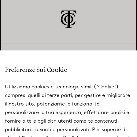
SERVIZIO CLIENTI
Preferenze Sui Cookie
SERVICES
Utilizziamo cookies e tecnologie simili (“Cookie”),
compresi quelli di terze parti, per gestire e migliorare
il nostro sito, potenziarne le funzionalità,
SU TIFFANY & CO.
personalizzare la tua esperienza, effettuare analisi e
fornire a te e agli altri utenti come te contenuti
pubblicitari rilevanti e personalizzati. Per saperne di
LEGALE