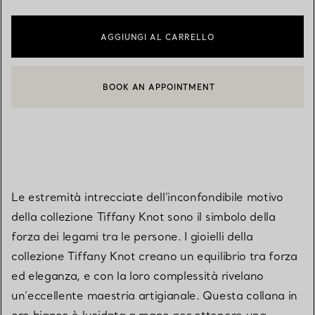
AGGIUNGI AL CARRELLO
BOOK AN APPOINTMENT
CONTATTA UN CONSULENTE CLIENTI O PRENOTA UN APPUN
Le estremità intrecciate dell’inconfondibile motivo
della collezione Tiffany Knot sono il simbolo della
forza dei legami tra le persone. I gioielli della
collezione Tiffany Knot creano un equilibrio tra forza
ed eleganza, e con la loro complessità rivelano
un’eccellente maestria artigianale. Questa collana in
oro bianco è lucidata a mano per ottenere una