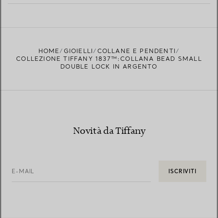
PER SAPERNE DI PIÙ
TROVA LA BOUTIQUE PIÙ VICINA A TE
HOME
GIOIELLI
COLLANE E PENDENTI
COLLEZIONE TIFFANY 1837™:COLLANA BEAD SMALL
DOUBLE LOCK IN ARGENTO
Novità da Tiffany
E-MAIL
ISCRIVITI