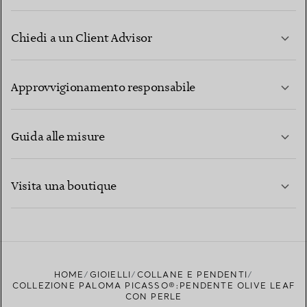
Chiedi a un Client Advisor
PER SAPERNE DI PIÙ
Approvvigionamento responsabile
Guida alle misure
CONTATTACI
PER SAPERNE DI PIÙ
Visita una boutique
PER SAPERNE DI PIÙ
TROVA LA BOUTIQUE PIÙ VICINA A TE
HOME
GIOIELLI
COLLANE E PENDENTI
COLLEZIONE PALOMA PICASSO®:PENDENTE OLIVE LEAF
CON PERLE