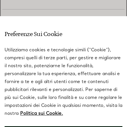
SERVIZIO CLIENTI
Preferenze Sui Cookie
SERVICES
Utilizziamo cookies e tecnologie simili (“Cookie”),
compresi quelli di terze parti, per gestire e migliorare
il nostro sito, potenziarne le funzionalità,
SU TIFFANY & CO.
personalizzare la tua esperienza, effettuare analisi e
fornire a te e agli altri utenti come te contenuti
pubblicitari rilevanti e personalizzati. Per saperne di
LEGALE
più sui Cookie, sulle loro finalità e su come regolare le
impostazioni dei Cookie in qualsiasi momento, visita la
nostra
Politica sui Cookie.
SEGUICI