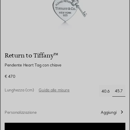
Return to Tiffany™
Pendente Heart Tag con chiave
€ 470
Lunghezza (cm)
Guida alle misure
45.7
40.6
selezi
Personalizzazione
Aggiungi