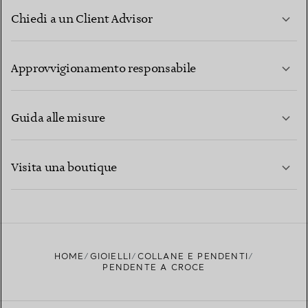
Chiedi a un Client Advisor
PER SAPERNE DI PIÙ
Approvvigionamento responsabile
Guida alle misure
CONTATTACI
PER SAPERNE DI PIÙ
Visita una boutique
PER SAPERNE DI PIÙ
TROVA LA BOUTIQUE PIÙ VICINA A TE
HOME
GIOIELLI
COLLANE E PENDENTI
PENDENTE A CROCE