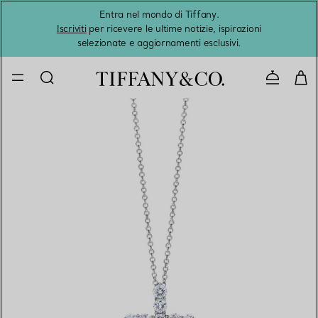
Entra nel mondo di Tiffany.
L'estat
Iscriviti
per ricevere le ultime notizie, ispirazioni
selezionate e aggiornamenti esclusivi.
Contatta