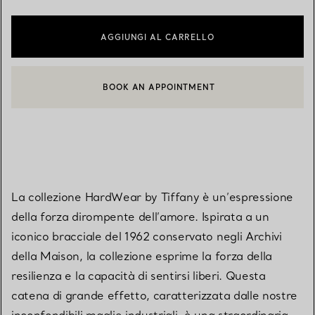
AGGIUNGI AL CARRELLO
BOOK AN APPOINTMENT
CONTATTA UN CONSULENTE CLIENTI O PRENOTA UN APPUN
La collezione HardWear by Tiffany è un’espressione
della forza dirompente dell’amore. Ispirata a un
iconico bracciale del 1962 conservato negli Archivi
della Maison, la collezione esprime la forza della
resilienza e la capacità di sentirsi liberi. Questa
catena di grande effetto, caratterizzata dalle nostre
inconfondibili maglie industriali, è una straordinaria