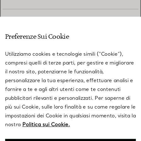
SERVIZIO CLIENTI
Preferenze Sui Cookie
SERVICES
Utilizziamo cookies e tecnologie simili (“Cookie”),
compresi quelli di terze parti, per gestire e migliorare
il nostro sito, potenziarne le funzionalità,
SU TIFFANY & CO.
personalizzare la tua esperienza, effettuare analisi e
fornire a te e agli altri utenti come te contenuti
pubblicitari rilevanti e personalizzati. Per saperne di
LEGALE
più sui Cookie, sulle loro finalità e su come regolare le
impostazioni dei Cookie in qualsiasi momento, visita la
nostra
Politica sui Cookie.
SEGUICI