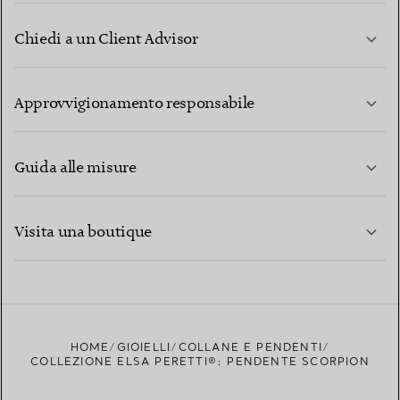
Chiedi a un Client Advisor
PER SAPERNE DI PIÙ
Approvvigionamento responsabile
Guida alle misure
CONTATTACI
PER SAPERNE DI PIÙ
Visita una boutique
PER SAPERNE DI PIÙ
TROVA LA BOUTIQUE PIÙ VICINA A TE
HOME
GIOIELLI
COLLANE E PENDENTI
COLLEZIONE ELSA PERETTI®: PENDENTE SCORPION