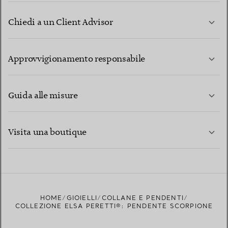
Chiedi a un Client Advisor
PER SAPERNE DI PIÙ
Approvvigionamento responsabile
Guida alle misure
CONTATTACI
PER SAPERNE DI PIÙ
Visita una boutique
PER SAPERNE DI PIÙ
TROVA LA BOUTIQUE PIÙ VICINA A TE
HOME
GIOIELLI
COLLANE E PENDENTI
COLLEZIONE ELSA PERETTI®: PENDENTE SCORPIONE