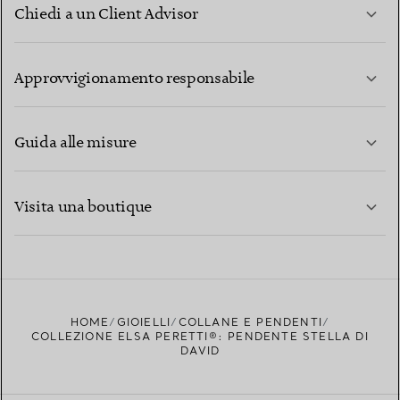
Chiedi a un Client Advisor
PER SAPERNE DI PIÙ
Approvvigionamento responsabile
Guida alle misure
CONTATTACI
PER SAPERNE DI PIÙ
Visita una boutique
PER SAPERNE DI PIÙ
TROVA LA BOUTIQUE PIÙ VICINA A TE
HOME
GIOIELLI
COLLANE E PENDENTI
COLLEZIONE ELSA PERETTI®: PENDENTE STELLA DI
DAVID