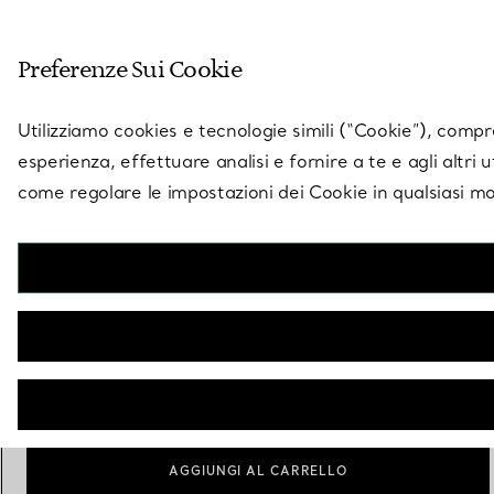
Entra nel mondo di 
Preferenze Sui Cookie
Vai alla pagina dei negozi
Utilizziamo cookies e tecnologie simili (“Cookie”), compres
esperienza, effettuare analisi e fornire a te e agli altri 
come regolare le impostazioni dei Cookie in qualsiasi mo
Collezione Elsa Peretti®
Pendente Open Heart
€ 630
Lunghezza (cm)
Guida alle misure
45.7
40.6
sele
AGGIUNGI AL CARRELLO