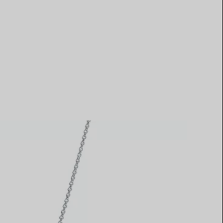
Elsa Peretti®
Come scegliere il tuo anello di
fidanzamento