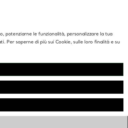
giornamenti esclusivi.
Contattaci
Accedi al tuo a
ito, potenziarne le funzionalità, personalizzare la tua
ti. Per saperne di più sui Cookie, sulle loro finalità e su