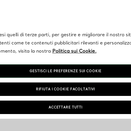
Tiffany.
Iscriviti
per ricevere le ultime notizie, ispirazioni selezionate e ag
i quelli di terze parti, per gestire e migliorare il nostro s
utenti come te contenuti pubblicitari rilevanti e personalizza
mento, visita la nostra
Politica sui Cookie.
GESTISCI LE PREFERENZE SUI COOKIE
RIFIUTA I COOKIE FACOLTATIVI
ACCETTARE TUTTI
zionato/i