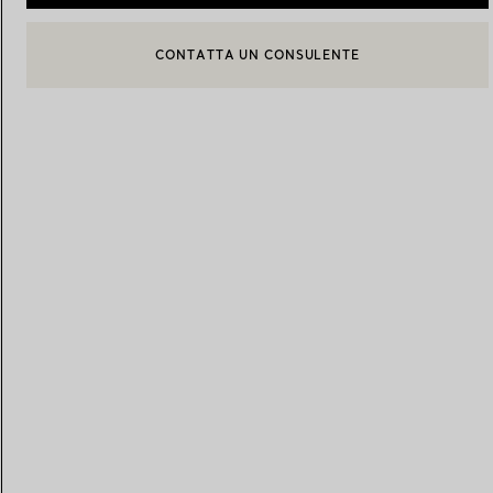
CONTATTA UN CONSULENTE
BOOK AN APPOINTMENT
CONTATTA UN CONSULENTE CLIENTI O PRENOTA UN APPU
Fedi per Lei
Fedi per Lui
Prenota il tuo
appuntamento
con