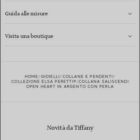
Guida alle misure
CONTATTACI
PER SAPERNE DI PIÙ
Visita una boutique
PER SAPERNE DI PIÙ
TROVA LA BOUTIQUE PIÙ VICINA A TE
HOME
GIOIELLI
COLLANE E PENDENTI
COLLEZIONE ELSA PERETTI®:COLLANA SALISCENDI
OPEN HEART IN ARGENTO CON PERLA
Novità da Tiffany