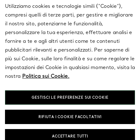
Utilizziamo cookies e tecnologie simili (“Cookie”),
compresi quelli di terze parti, per gestire e migliorare
il nostro sito, potenziarne le funzionalità,
SU TIFFANY & CO.
personalizzare la tua esperienza, effettuare analisi e
fornire a te e agli altri utenti come te contenuti
pubblicitari rilevanti e personalizzati. Per saperne di
LEGALE
più sui Cookie, sulle loro finalità e su come regolare le
impostazioni dei Cookie in qualsiasi momento, visita la
nostra
Politica sui Cookie.
SEGUICI
GESTISCI LE PREFERENZE SUI COOKIE
Cambia posizione:
RIFIUTA I COOKIE FACOLTATIVI
T&Co. 2026
ACCETTARE TUTTI