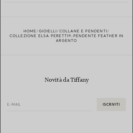
PER SAPERNE DI PIÙ
TROVA LA BOUTIQUE PIÙ VICINA A TE
HOME
GIOIELLI
COLLANE E PENDENTI
COLLEZIONE ELSA PERETTI®:PENDENTE FEATHER IN
ARGENTO
Novità da Tiffany
E-MAIL
ISCRIVITI