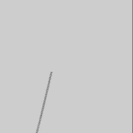
Elsa Peretti®
Come scegliere il tuo anello di
fidanzamento