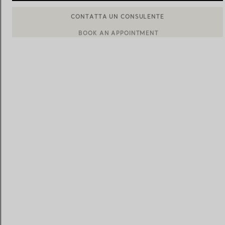
BOOK AN APPOINTMENT
CONTATTA UN CONSULENTE CLIENTI O PRENOTA UN APPU
Fedi per Lei
Fedi per Lui
Prenota il tuo
appuntamento
con