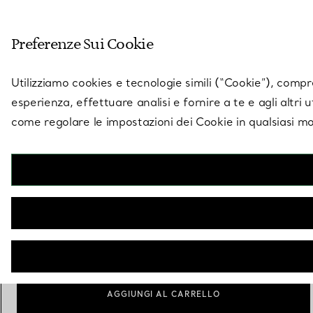
Entra nel mondo di 
Preferenze Sui Cookie
Vai alla pagina dei negozi
Utilizziamo cookies e tecnologie simili (“Cookie”), compres
esperienza, effettuare analisi e fornire a te e agli altri 
come regolare le impostazioni dei Cookie in qualsiasi mo
Collezione Elsa Peretti®
Pendente Alphabet piccolo in argento
€ 630
Lettera
A
AGGIUNGI AL CARRELLO