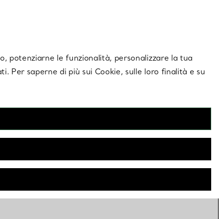
giornamenti esclusivi.
Contattaci
Accedi al tuo a
ito, potenziarne le funzionalità, personalizzare la tua
ti. Per saperne di più sui Cookie, sulle loro finalità e su