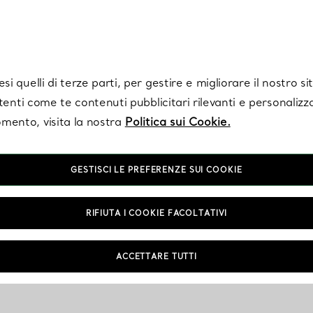
Tiffany.
Iscriviti
per ricevere le ultime notizie, ispirazioni selezionate e ag
i quelli di terze parti, per gestire e migliorare il nostro s
utenti come te contenuti pubblicitari rilevanti e personalizza
mento, visita la nostra
Politica sui Cookie.
GESTISCI LE PREFERENZE SUI COOKIE
RIFIUTA I COOKIE FACOLTATIVI
ACCETTARE TUTTI