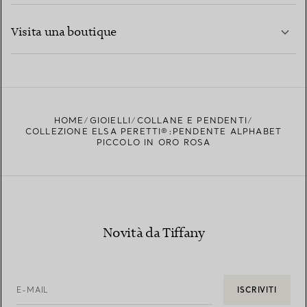
CONTATTACI
PER SAPERNE DI PIÙ
Visita una boutique
PER SAPERNE DI PIÙ
TROVA LA BOUTIQUE PIÙ VICINA A TE
HOME
GIOIELLI
COLLANE E PENDENTI
COLLEZIONE ELSA PERETTI®:PENDENTE ALPHABET
PICCOLO IN ORO ROSA
Novità da Tiffany
E-MAIL
ISCRIVITI