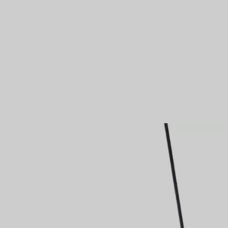
Anelli per coppie
Eternity Rings
 un esperto di diamanti Tiffany.