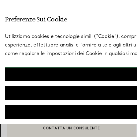
Entra nel mondo di 
Preferenze Sui Cookie
Vai alla pagina dei negozi
Utilizziamo cookies e tecnologie simili (“Cookie”), compres
esperienza, effettuare analisi e fornire a te e agli altri 
come regolare le impostazioni dei Cookie in qualsiasi mo
Collezione Elsa Peretti®
Pendente Full Heart
€ 480
AGGIUNGI AL CARRELLO
BOOK AN APPOINTMENT
CONTATTA UN CONSULENTE CLIENTI O PRENOTA UN APPU