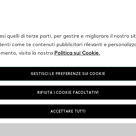
Tiffany.
Iscriviti
per ricevere le ultime notizie, ispirazioni selezionate e ag
i quelli di terze parti, per gestire e migliorare il nostro s
utenti come te contenuti pubblicitari rilevanti e personalizza
mento, visita la nostra
Politica sui Cookie.
GESTISCI LE PREFERENZE SUI COOKIE
RIFIUTA I COOKIE FACOLTATIVI
ACCETTARE TUTTI
NTAMENTO