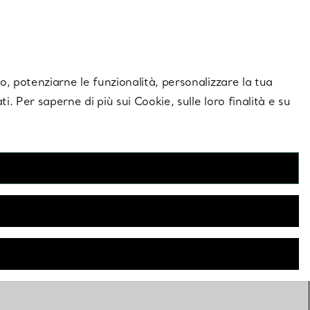
giornamenti esclusivi.
Contattaci
Accedi al tuo a
ito, potenziarne le funzionalità, personalizzare la tua
ti. Per saperne di più sui Cookie, sulle loro finalità e su