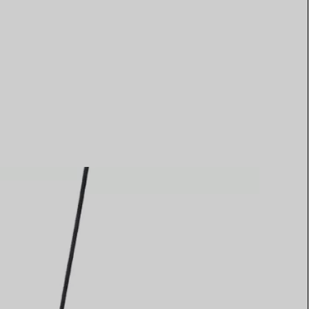
Elsa Peretti®
Come scegliere il tuo anello di
fidanzamento