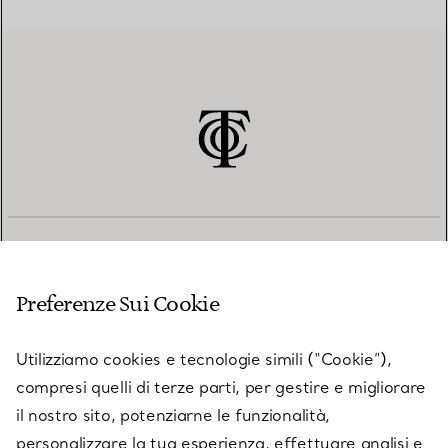
SERVIZIO CLIENTI
Preferenze Sui Cookie
SERVICES
Utilizziamo cookies e tecnologie simili (“Cookie”),
compresi quelli di terze parti, per gestire e migliorare
il nostro sito, potenziarne le funzionalità,
SU TIFFANY & CO.
personalizzare la tua esperienza, effettuare analisi e