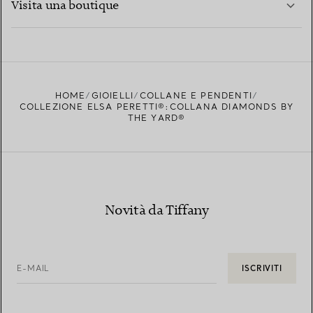
Visita una boutique
PER SAPERNE DI PIÙ
TROVA LA BOUTIQUE PIÙ VICINA A TE
HOME
GIOIELLI
COLLANE E PENDENTI
COLLEZIONE ELSA PERETTI®:COLLANA DIAMONDS BY
THE YARD®
Novità da Tiffany
E-MAIL
ISCRIVITI