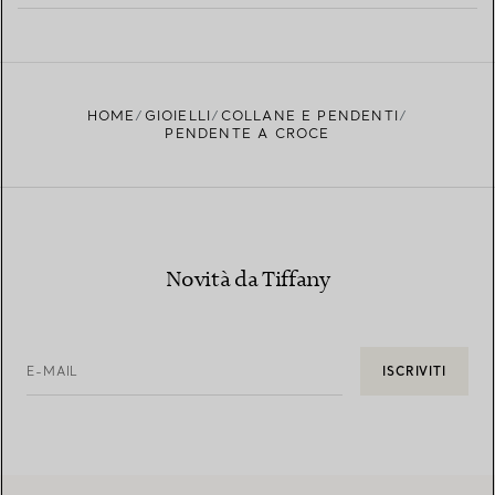
PER SAPERNE DI PIÙ
TROVA LA BOUTIQUE PIÙ VICINA A TE
HOME
GIOIELLI
COLLANE E PENDENTI
PENDENTE A CROCE
Novità da Tiffany
E-MAIL
ISCRIVITI