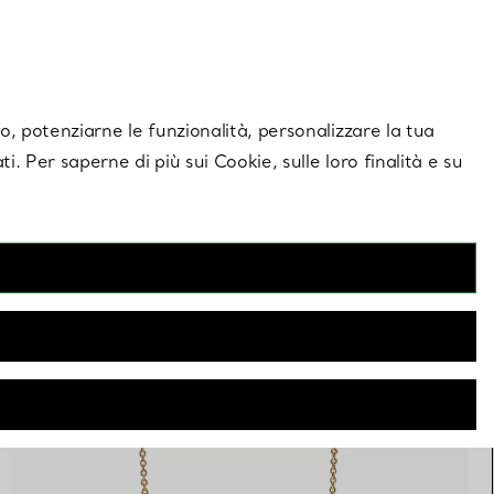
giornamenti esclusivi.
Contattaci
Accedi al tuo
ito, potenziarne le funzionalità, personalizzare la tua
ti. Per saperne di più sui Cookie, sulle loro finalità e su
FILTRI