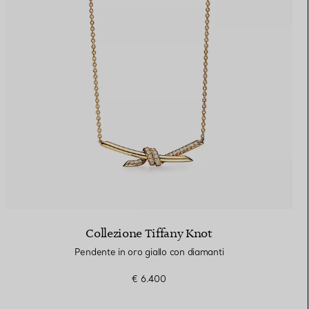
Elsa Peretti®
Come scegliere il tuo anello di
fidanzamento
Collezione Tiffany Knot
Pendente in oro giallo con diamanti
€ 6.400