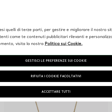
Tiffany.
Iscriviti
per ricevere le ultime notizie, ispirazioni selezionate e ag
i quelli di terze parti, per gestire e migliorare il nostro s
utenti come te contenuti pubblicitari rilevanti e personalizza
mento, visita la nostra
Politica sui Cookie.
Collane lunghe in Oro con
GESTISCI LE PREFERENZE SUI COOKIE
Diamanti
RIFIUTA I COOKIE FACOLTATIVI
ACCETTARE TUTTI