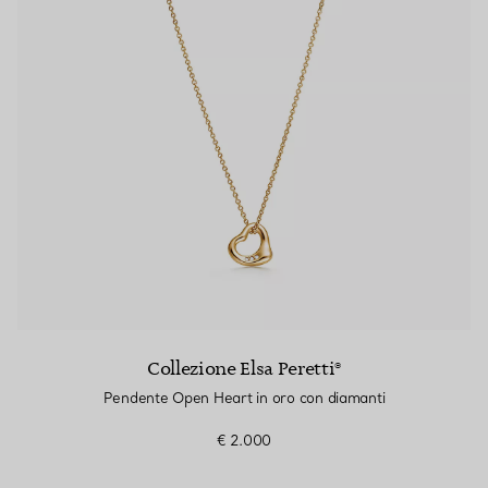
Anelli per coppie
Eternity Rings
 un esperto di diamanti Tiffany.
Collezione Elsa Peretti®
Pendente Open Heart in oro con diamanti
€ 2.000