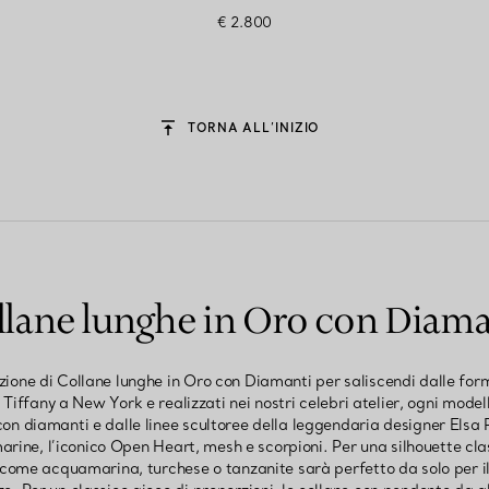
€ 2.800
TORNA ALL’INIZIO
llane lunghe in Oro con Diama
zione di Collane lunghe in Oro con Diamanti per saliscendi dalle for
i Tiffany a New York e realizzati nei nostri celebri atelier, ogni modell
 con diamanti e dalle linee scultoree della leggendaria designer Elsa 
marine, l’iconico Open Heart, mesh e scorpioni. Per una silhouette cl
ome acquamarina, turchese o tanzanite sarà perfetto da solo per ill