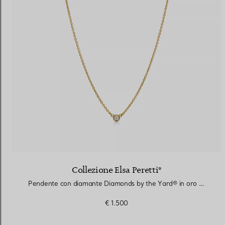
Fedi per Lei
Fedi per Lui
Prenota il tuo
appuntamento
con
Collezione Elsa Peretti®
Pendente con diamante Diamonds by the Yard® in oro giallo
€ 1.500