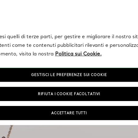
Tiffany.
Iscriviti
per ricevere le ultime notizie, ispirazioni selezionate e ag
i quelli di terze parti, per gestire e migliorare il nostro s
utenti come te contenuti pubblicitari rilevanti e personalizza
mento, visita la nostra
Politica sui Cookie.
GESTISCI LE PREFERENZE SUI COOKIE
RIFIUTA I COOKIE FACOLTATIVI
Perché fermarsi a una s
ACCETTARE TUTTI
sono perfe