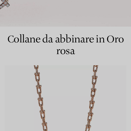
Anelli per coppie
Eternity Rings
Collane da abbinare in Oro
rosa
 un esperto di diamanti Tiffany.