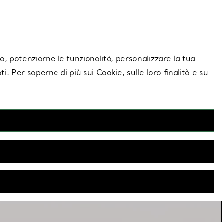
giornamenti esclusivi.
Contattaci
Accedi al tuo
ito, potenziarne le funzionalità, personalizzare la tua
ti. Per saperne di più sui Cookie, sulle loro finalità e su
Collane da abbinare
ola collana? Che tu ne scelga due, tre o più, queste collane
tte per un abbinamento disinvolto ed elegante.