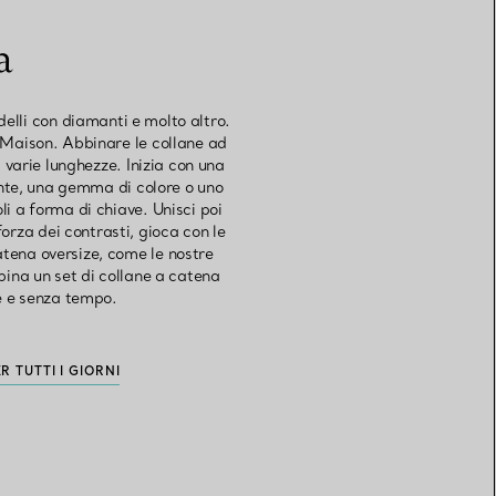
a
delli con diamanti e molto altro.
a Maison. Abbinare le collane ad
 varie lunghezze. Inizia con una
ante, una gemma di colore o uno
li a forma di chiave. Unisci poi
orza dei contrasti, gioca con le
atena oversize, come le nostre
ina un set di collane a catena
te e senza tempo.
 TUTTI I GIORNI