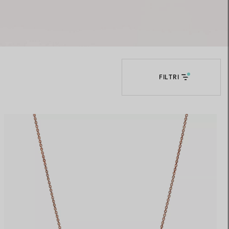
Elsa Peretti®
Come scegliere il tuo anello di
fidanzamento
FILTRI