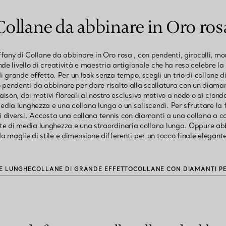
Collane da abbinare in Oro ros
ffany di Collane da abbinare in Oro rosa , con pendenti, girocolli, mo
de livello di creatività e maestria artigianale che ha reso celebre l
 grande effetto. Per un look senza tempo, scegli un trio di collane di
 o pendenti da abbinare per dare risalto alla scollatura con un diam
ison, dai motivi floreali al nostro esclusivo motivo a nodo o ai ciondo
dia lunghezza e una collana lunga o un saliscendi. Per sfruttare la f
 diversi. Accosta una collana tennis con diamanti a una collana a c
nte di media lunghezza e una straordinaria collana lunga. Oppure abb
a maglie di stile e dimensione differenti per un tocco finale elegan
E LUNGHE
COLLANE DI GRANDE EFFETTO
COLLANE CON DIAMANTI PER