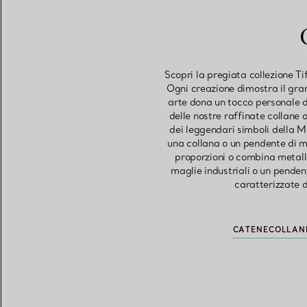
Scopri la pregiata collezione Ti
Ogni creazione dimostra il gran
arte dona un tocco personale di
delle nostre raffinate collane
dei leggendari simboli della Ma
una collana o un pendente di me
proporzioni o combina metalli
maglie industriali o un pende
caratterizzate d
CATENE
COLLAN