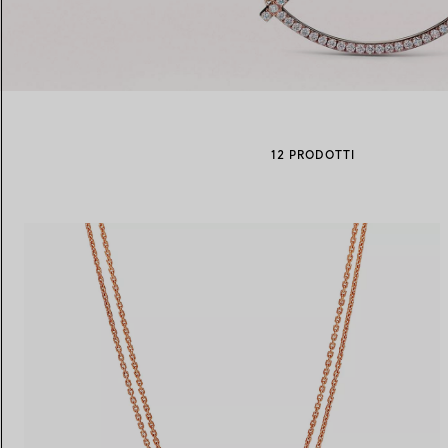
Fedi per Lei
Fedi per Lui
12 PRODOTTI
Prenota il tuo
appuntamento
con