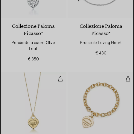
Collezione Paloma
Collezione Paloma
Picasso®
Picasso®
Pendente a cuore Olive
Bracciale Loving Heart
Leaf
€ 430
€ 350
Pendente Heart Tag
Brac