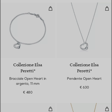
Bracciale Open Heart in argento
Pen
Collezione Elsa
Collezione Elsa
Peretti®
Peretti®
Bracciale Open Heart in
Pendente Open Heart
argento, 11 mm
€ 630
€ 480
Bracciale Open Heart in argento
Pen