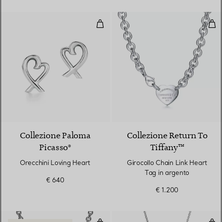
Orecchini Loving Heart
Gir
Collezione Paloma
Collezione Return To
Picasso®
Tiffany™
Orecchini Loving Heart
Girocollo Chain Link Heart
Tag in argento
€ 640
€ 1.200
Pendente Full Heart Toggle in a
Sal