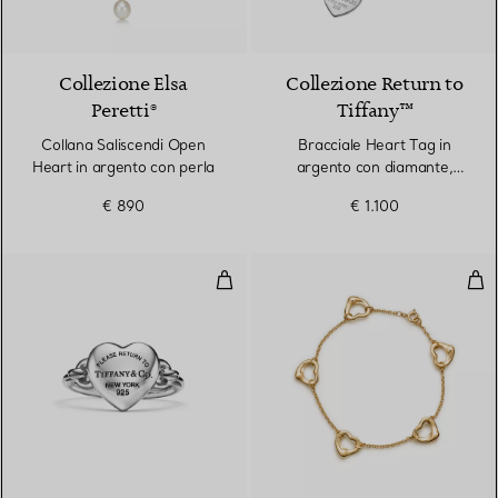
Collezione Elsa
Collezione Return to
Peretti®
Tiffany™
Collana Saliscendi Open
Bracciale Heart Tag in
Heart in argento con perla
argento con diamante,
medio
€ 890
€ 1.100
Anello Full Heart in argento
Bra