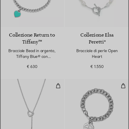
3 Colori
Collezione Return to
Collezione Elsa
Tiffany™
Peretti®
Bracciale Bead in argento,
Bracciale di perle Open
Tiffany Blue® con
Heart
diamante, 4 mm
€ 630
€ 1.550
Collana Saliscendi Open Heart in
Bra