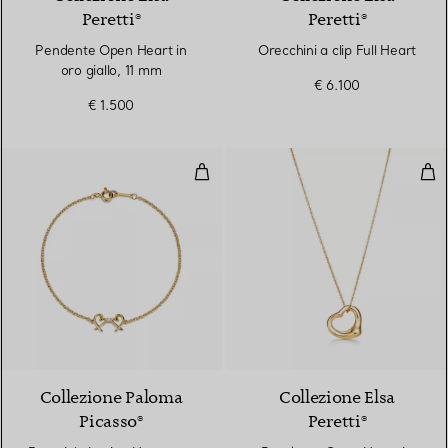
Peretti®
Peretti®
Pendente Open Heart in
Orecchini a clip Full Heart
oro giallo, 11 mm
€ 6.100
€ 1.500
Bracciale Loving Heart con Due 
Pen
Collezione Paloma
Collezione Elsa
Picasso®
Peretti®