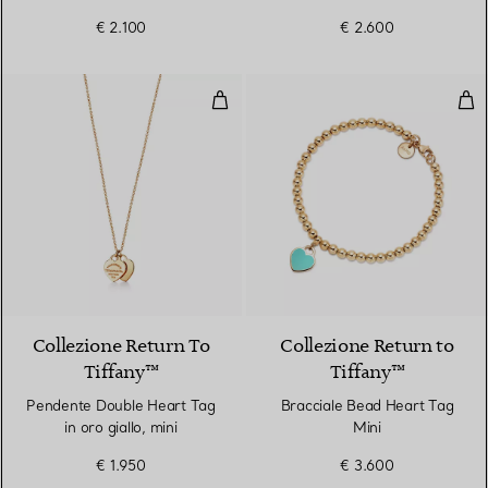
€ 2.100
€ 2.600
Pendente Double Heart Tag in oro
Bra
2 Materiali
Collezione Return To
Collezione Return to
Tiffany™
Tiffany™
Pendente Double Heart Tag
Bracciale Bead Heart Tag
in oro giallo, mini
Mini
€ 1.950
€ 3.600