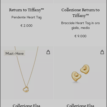
Return to Tiffany™
Collezione Return to
Tiffany™
Pendente Heart Tag
Bracciale Heart Tag in oro
€ 2.000
giallo, medio
€ 9.000
Pendente Open Heart in oro gial
Orec
Must-Have
2 Materiali
Collezione Elsa
Collezione Elsa