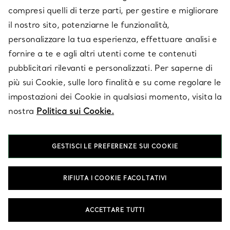
compresi quelli di terze parti, per gestire e migliorare
il nostro sito, potenziarne le funzionalità,
personalizzare la tua esperienza, effettuare analisi e
fornire a te e agli altri utenti come te contenuti
pubblicitari rilevanti e personalizzati. Per saperne di
più sui Cookie, sulle loro finalità e su come regolare le
Collezione Elsa
Collezione Elsa
impostazioni dei Cookie in qualsiasi momento, visita la
Peretti®
Peretti®
nostra
Politica sui Cookie.
Orecchini Full Heart
Anello Open Heart
€ 660
€ 630
GESTISCI LE PREFERENZE SUI COOKIE
RIFIUTA I COOKIE FACOLTATIVI
Stai visualizzando 1 - 60 di 121
ACCETTARE TUTTI
SCOPRI DI PIÙ