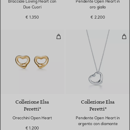
Bracciale Loving Heart con
Pendente Open Heart in
Due Cuori
oro giallo
€ 1.350
€ 2.200
Orecchini Open Heart
Pen
2 Materiali
Collezione Elsa
Collezione Elsa
Peretti®
Peretti®
Orecchini Open Heart
Pendente Open Heart in
argento con diamante
€ 1.200