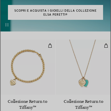
SCOPRI E ACQUISTA I GIOIELLI DELLA COLLEZIONE
ELSA PERETTI®
Bracciale Bead Heart Tag in oro g
Pen
2 Materiali
Collezione Return to
Collezione Return to
Tiffany™
Tiffany™