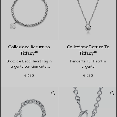
3 Colori
Collezione Return to
Collezione Return To
Tiffany™
Tiffany™
Bracciale Bead Heart Tag in
Pendente Full Heart in
argento con diamante,
argento
4 mm
€ 630
€ 580
Bracciale Heart Tag con chiusura
Col