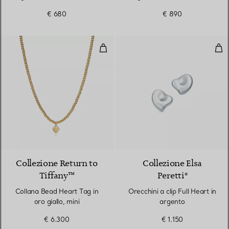
€ 680
€ 890
Collana Bead Heart Tag in oro gia
Orec
Collezione Return to
Collezione Elsa
Tiffany™
Peretti®
Collana Bead Heart Tag in
Orecchini a clip Full Heart in
oro giallo, mini
argento
€ 6.300
€ 1.150