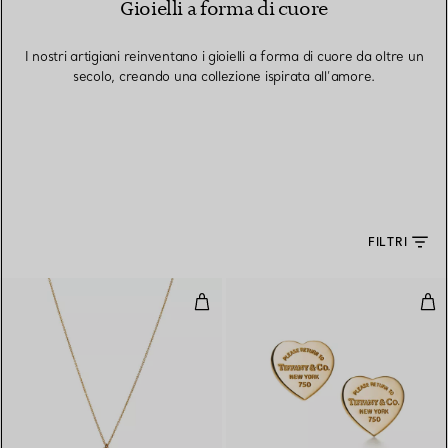
Gioielli a forma di cuore
I nostri artigiani reinventano i gioielli a forma di cuore da oltre un
secolo, creando una collezione ispirata all’amore.
FILTRI
Pendente Mini Heart Tag in oro g
Orec