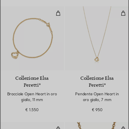
Bracciale Open Heart in oro giall
Pen
2 Materiali
Collezione Elsa
Collezione Elsa
Peretti®
Peretti®
Bracciale Open Heart in oro
Pendente Open Heart in
giallo, 11 mm
oro giallo, 7 mm
€ 1.550
€ 950
Bracciale Full Heart in oro giallo
Pend