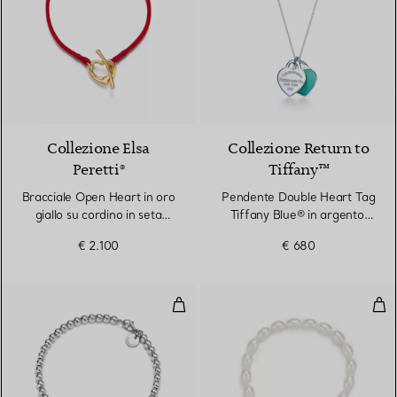
6 Colori
Collezione Elsa
Collezione Return to
Peretti®
Tiffany™
Bracciale Open Heart in oro
Pendente Double Heart Tag
giallo su cordino in seta
Tiffany Blue® in argento,
rossa
piccolo
€ 2.100
€ 680
Bracciale Bead in argento, Tiff
Bra