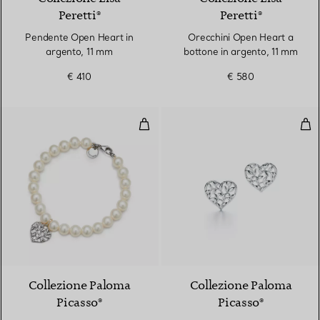
Peretti®
Peretti®
Pendente Open Heart in
Orecchini Open Heart a
argento, 11 mm
bottone in argento, 11 mm
€ 410
€ 580
Bracciale di perle Heart Olive Le
Ore
Collezione Paloma
Collezione Paloma
Picasso®
Picasso®