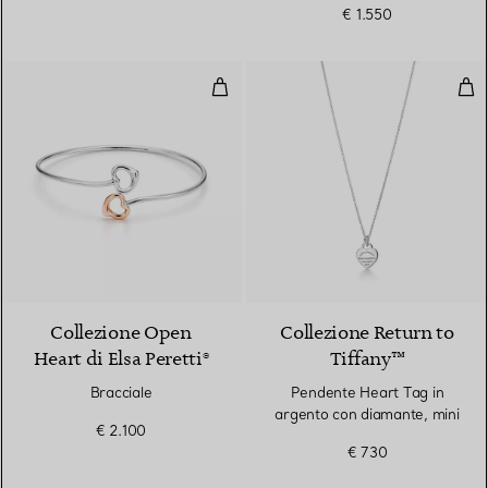
€ 1.550
Bracciale
Pen
Collezione Open
Collezione Return to
Heart di Elsa Peretti®
Tiffany™
Bracciale
Pendente Heart Tag in
argento con diamante, mini
€ 2.100
€ 730