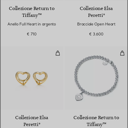
Collezione Return to
Collezione Elsa
Tiffany™
Peretti®
Anello Full Heart in argento
Bracciale Open Heart
€ 710
€ 3.600
Orecchini Open Heart a bottone i
Bra
2 Materiali
Collezione Elsa
Collezione Return to
Peretti®
Tiffany™