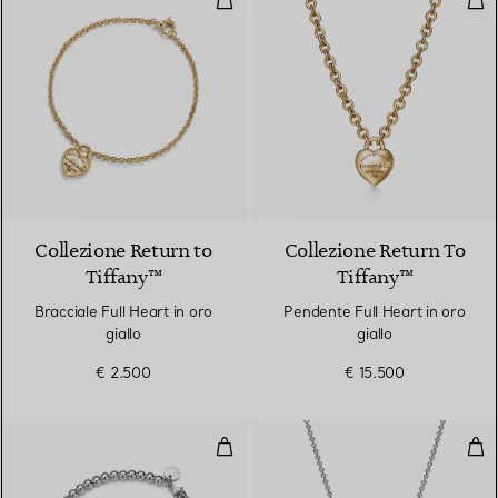
2 Materiali
Collezione Return to
Collezione Return To
Tiffany™
Tiffany™
Bracciale Full Heart in oro
Pendente Full Heart in oro
giallo
giallo
€ 2.500
€ 15.500
Bracciale Bead Heart Tag in arg
Pen