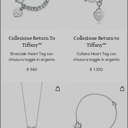
Collezione Return To
Collezione Return to
Tiffany™
Tiffany™
Bracciale Heart Tag con
Collana Heart Tag con
chiusura toggle in argento
chiusura toggle in argento
€ 940
€ 1.350
Pendente a cuore Olive Leaf
Bra