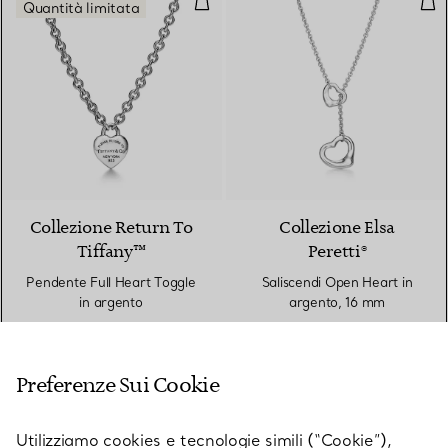
Quantità limitata
Collezione Return To
Collezione Elsa
Tiffany™
Peretti®
Pendente Full Heart Toggle
Saliscendi Open Heart in
in argento
argento, 16 mm
€ 1.450
€ 940
Preferenze Sui Cookie
Orecchini Full Heart
Ane
Utilizziamo cookies e tecnologie simili (“Cookie”),