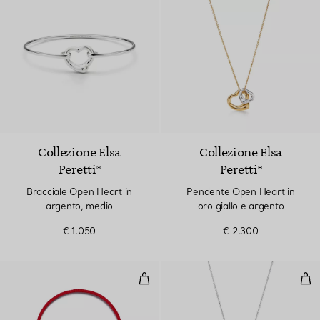
Collezione Elsa
Collezione Elsa
Peretti®
Peretti®
Bracciale Open Heart in
Pendente Open Heart in
argento, medio
oro giallo e argento
€ 1.050
€ 2.300
Bracciale Open Heart in oro giall
Pen