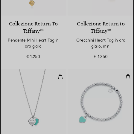
2 Materiali
Collezione Return To
Collezione Return to
Tiffany™
Tiffany™
Pendente Mini Heart Tag in
Orecchini Heart Tag in oro
oro giallo
giallo, mini
€ 1.250
€ 1.350
Pendente Double Heart Tag Mini
Bra
4 Colori