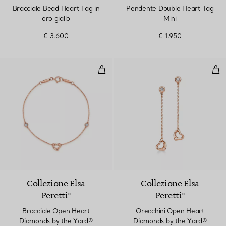
Bracciale Bead Heart Tag in
Pendente Double Heart Tag
oro giallo
Mini
€ 3.600
€ 1.950
Bracciale Open Heart Diamonds 
Ore
Collezione Elsa
Collezione Elsa
Peretti®
Peretti®
Bracciale Open Heart
Orecchini Open Heart
Diamonds by the Yard®
Diamonds by the Yard®