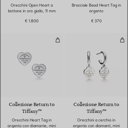
Orecchini Open Heart a
Bracciale Bead Heart Tag in
bottone in oro giallo, 11 mm
argento
€ 1.800
€ 370
Orecchini Heart Tag in argento c
Ore
Collezione Return to
Collezione Return to
Tiffany™
Tiffany™
Orecchini Heart Tag in
Orecchini a cerchio in
argento con diamante, mini
argento con diamanti, mini