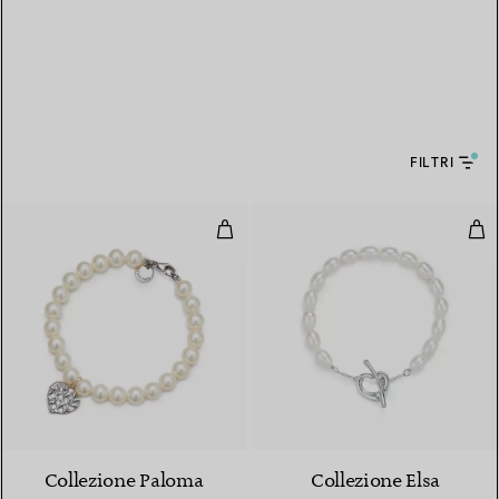
FILTRI
Bracciale di perle Heart Olive Le
Bra
Collezione Paloma
Collezione Elsa