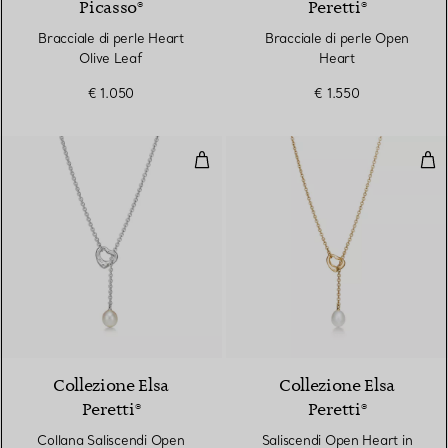
Picasso®
Peretti®
Bracciale di perle Heart
Bracciale di perle Open
Olive Leaf
Heart
€ 1.050
€ 1.550
Collana Saliscendi Open Heart in
Sal
Collezione Elsa
Collezione Elsa
Peretti®
Peretti®
Collana Saliscendi Open
Saliscendi Open Heart in