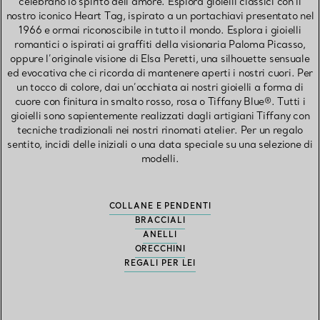
celebrano lo spirito dell’amore. Esplora gioielli classici con il
nostro iconico Heart Tag, ispirato a un portachiavi presentato nel
1966 e ormai riconoscibile in tutto il mondo. Esplora i gioielli
romantici o ispirati ai graffiti della visionaria Paloma Picasso,
oppure l’originale visione di Elsa Peretti, una silhouette sensuale
ed evocativa che ci ricorda di mantenere aperti i nostri cuori. Per
un tocco di colore, dai un’occhiata ai nostri gioielli a forma di
cuore con finitura in smalto rosso, rosa o Tiffany Blue®. Tutti i
gioielli sono sapientemente realizzati dagli artigiani Tiffany con
tecniche tradizionali nei nostri rinomati atelier. Per un regalo
sentito, incidi delle iniziali o una data speciale su una selezione di
modelli.
COLLANE E PENDENTI
BRACCIALI
ANELLI
ORECCHINI
REGALI PER LEI