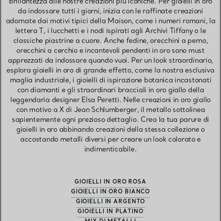
brillantezza alle nostre creazioni più iconiche. Per gioielli in oro
da indossare tutti i giorni, inizia con le raffinate creazioni
adornate dai motivi tipici della Maison, come i numeri romani, la
lettera T, i lucchetti e i nodi ispirati agli Archivi Tiffany o le
classiche piastrine a cuore. Anche fedine, orecchini a perno,
orecchini a cerchio e incantevoli pendenti in oro sono must
apprezzati da indossare quando vuoi. Per un look straordinario,
esplora gioielli in oro di grande effetto, come la nostra esclusiva
maglia industriale, i gioielli di ispirazione botanica incastonati
con diamanti e gli straordinari bracciali in oro giallo della
leggendaria designer Elsa Peretti. Nelle creazioni in oro giallo
con motivo a X di Jean Schlumberger, il metallo sottolinea
sapientemente ogni prezioso dettaglio. Crea la tua parure di
gioielli in oro abbinando creazioni della stessa collezione o
accostando metalli diversi per creare un look colorato e
indimenticabile.
GIOIELLI IN ORO ROSA
GIOIELLI IN ORO BIANCO
GIOIELLI IN ARGENTO
GIOIELLI IN PLATINO