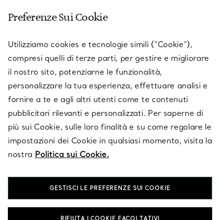
Preferenze Sui Cookie
SERVICES
Utilizziamo cookies e tecnologie simili (“Cookie”),
compresi quelli di terze parti, per gestire e migliorare
il nostro sito, potenziarne le funzionalità,
SU TIFFANY & CO.
personalizzare la tua esperienza, effettuare analisi e
fornire a te e agli altri utenti come te contenuti
pubblicitari rilevanti e personalizzati. Per saperne di
LEGALE
più sui Cookie, sulle loro finalità e su come regolare le
impostazioni dei Cookie in qualsiasi momento, visita la
nostra
Politica sui Cookie.
SEGUICI
GESTISCI LE PREFERENZE SUI COOKIE
Cambia posizione:
RIFIUTA I COOKIE FACOLTATIVI