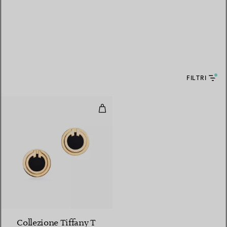
FILTRI
Orecchini Circle con onice nero in
3 Materiali
Collezione Tiffany T