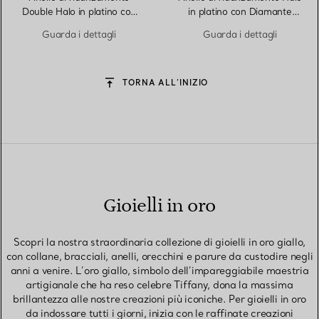
Double Halo in platino con
in platino con Diamante
Diamante Giallo Taglio
Giallo Taglio Cuscino
Guarda i dettagli
Guarda i dettagli
Ovale
TORNA ALL’INIZIO
Gioielli in oro
Scopri la nostra straordinaria collezione di gioielli in oro giallo,
con collane, bracciali, anelli, orecchini e parure da custodire negli
anni a venire. L’oro giallo, simbolo dell’impareggiabile maestria
artigianale che ha reso celebre Tiffany, dona la massima
brillantezza alle nostre creazioni più iconiche. Per gioielli in oro
da indossare tutti i giorni, inizia con le raffinate creazioni