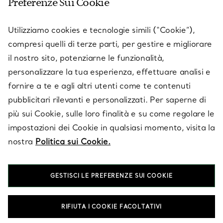
Preferenze Sui Cookie
SERVICES
Utilizziamo cookies e tecnologie simili (“Cookie”),
compresi quelli di terze parti, per gestire e migliorare
il nostro sito, potenziarne le funzionalità,
SU TIFFANY & CO.
personalizzare la tua esperienza, effettuare analisi e
fornire a te e agli altri utenti come te contenuti
pubblicitari rilevanti e personalizzati. Per saperne di
LEGALE
più sui Cookie, sulle loro finalità e su come regolare le
impostazioni dei Cookie in qualsiasi momento, visita la
nostra
Politica sui Cookie.
SEGUICI
GESTISCI LE PREFERENZE SUI COOKIE
Cambia posizione:
RIFIUTA I COOKIE FACOLTATIVI
T&Co. 2026