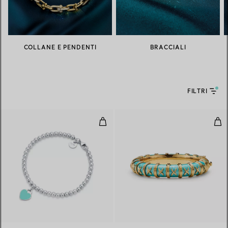
COLLANE E PENDENTI
BRACCIALI
FILTRI
Bracciale Bead Heart Tag Tiffan
Brac
3 Colori