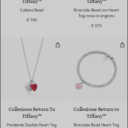
Tiffany™
Tiffany™
Collana Bead
Bracciale Bead con Heart
Tag rosso in argento
€ 790
€ 370
Pendente Double Heart Tag rosso
Bra
4 Colori
Collezione Return To
Collezione Return to
Tiffany™
Tiffany™
Pendente Double Heart Tag
Bracciale Bead Heart Tag