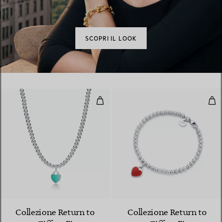
SCOPRI IL LOOK
Collana Bead
Bra
Collezione Return to
Collezione Return to