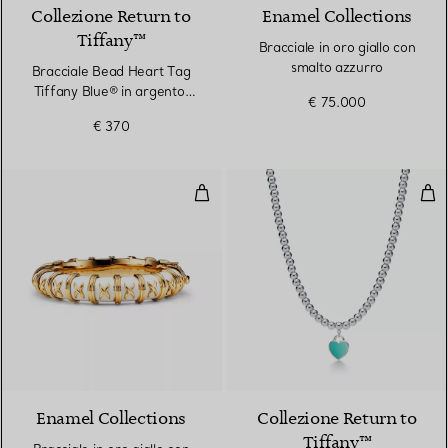
Collezione Return to
Enamel Collections
Tiffany™
Bracciale in oro giallo con
smalto azzurro
Bracciale Bead Heart Tag
Tiffany Blue® in argento,
€ 75.000
4 mm
€ 370
Bracciale in oro giallo con smalto
Col
Enamel Collections
Collezione Return to
Tiffany™