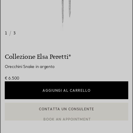
1
/
3
Collezione Elsa Peretti®
Orecchini Snake in argento
€ 6.500
AGGIUNGI AL CARRELLO
CONTATTA UN CONSULENTE
BOOK AN APPOINTMENT
CONTATTA UN CONSULENTE CLIENTI O PRENOTA UN APPUN