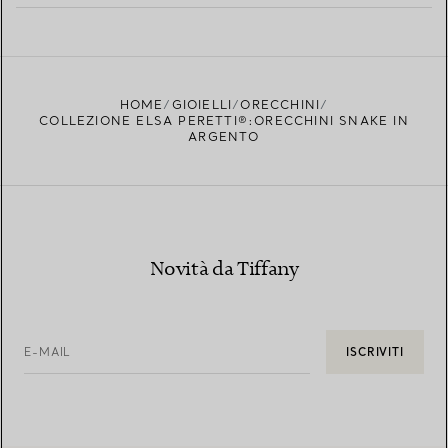
PER SAPERNE DI PIÙ
TROVA LA BOUTIQUE PIÙ VICINA A TE
HOME
GIOIELLI
ORECCHINI
COLLEZIONE ELSA PERETTI®:ORECCHINI SNAKE IN
ARGENTO
Novità da Tiffany
E-MAIL
ISCRIVITI