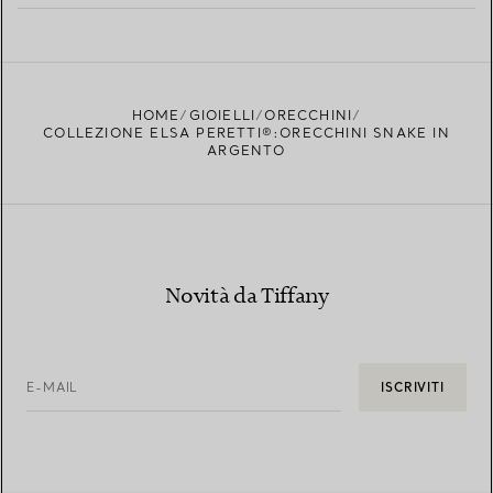
PER SAPERNE DI PIÙ
TROVA LA BOUTIQUE PIÙ VICINA A TE
HOME
GIOIELLI
ORECCHINI
COLLEZIONE ELSA PERETTI®:ORECCHINI SNAKE IN
ARGENTO
Novità da Tiffany
E-MAIL
ISCRIVITI