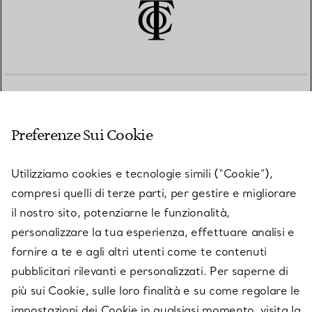
SERVIZIO CLIENTI
Preferenze Sui Cookie
SERVICES
Utilizziamo cookies e tecnologie simili (“Cookie”),
compresi quelli di terze parti, per gestire e migliorare
il nostro sito, potenziarne le funzionalità,
SU TIFFANY & CO.
personalizzare la tua esperienza, effettuare analisi e
fornire a te e agli altri utenti come te contenuti
pubblicitari rilevanti e personalizzati. Per saperne di
LEGALE
più sui Cookie, sulle loro finalità e su come regolare le
impostazioni dei Cookie in qualsiasi momento, visita la