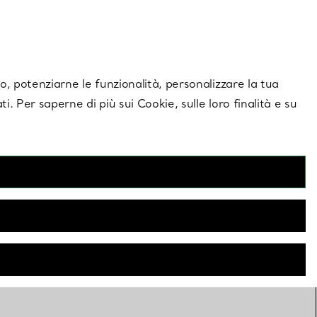
giornamenti esclusivi.
Contattaci
Accedi al tuo a
ito, potenziarne le funzionalità, personalizzare la tua
ti. Per saperne di più sui Cookie, sulle loro finalità e su