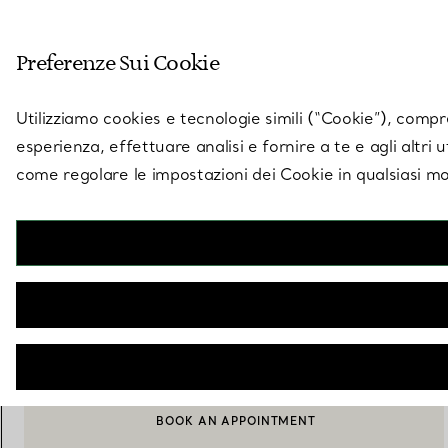
Entra nel mondo di 
Preferenze Sui Cookie
Vai alla pagina dei negozi
Utilizziamo cookies e tecnologie simili (“Cookie”), compres
esperienza, effettuare analisi e fornire a te e agli altri 
come regolare le impostazioni dei Cookie in qualsiasi mo
Collezione Sixteen Stone by Tiffany
Orecchini in platino con diamanti
€ 44.000
AGGIUNGI AL CARRELLO
BOOK AN APPOINTMENT
CONTATTA UN CONSULENTE CLIENTI O PRENOTA UN APPU