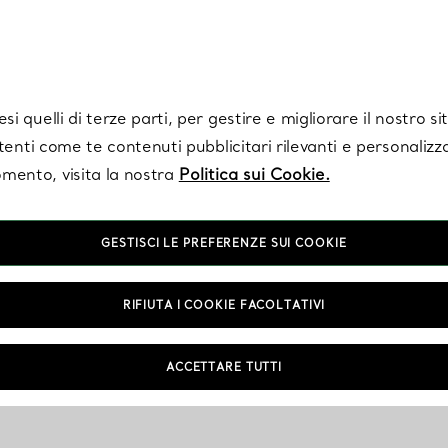
Tiffany.
Iscriviti
per ricevere le ultime notizie, ispirazioni selezionate e ag
i quelli di terze parti, per gestire e migliorare il nostro s
utenti come te contenuti pubblicitari rilevanti e personalizza
mento, visita la nostra
Politica sui Cookie.
GESTISCI LE PREFERENZE SUI COOKIE
RIFIUTA I COOKIE FACOLTATIVI
ACCETTARE TUTTI
NTAMENTO