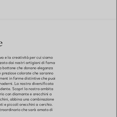
e
iva e la creatività per cui siamo
zato dai nostri artigiani di fama
ni a bottone che donano eleganza
re preziose colorate che saranno
ement in forme distintive che puoi
i moderni. La nostra diversificata
pendente. Scopri la nostra ambita
ario con diamante e orecchini a
cchini, abbina una combinazione
i e piccoli orecchini a cerchio.
 straordinario che sarà amato di