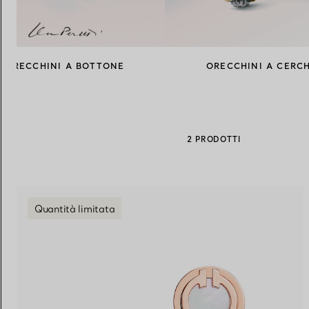
Fedi per Lei
Fedi per Lui
ORECCHINI A BOTTONE
ORECCHINI A CERC
Prenota il tuo
appuntamento
con
2 PRODOTTI
Quantità limitata