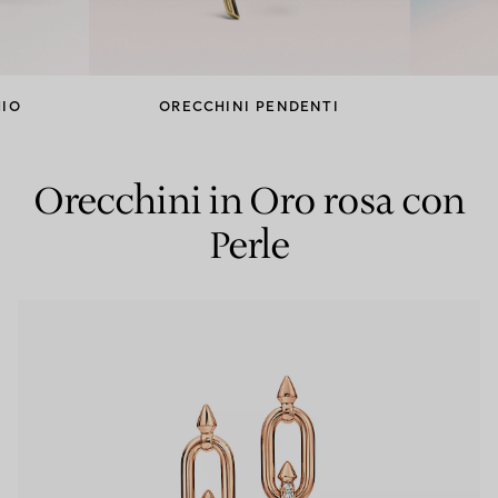
Anelli per coppie
Eternity Rings
HIO
ORECCHINI PENDENTI
 un esperto di diamanti Tiffany.
Orecchini in Oro rosa con
Perle