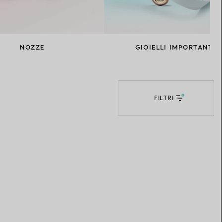
Elsa Peretti®
Come scegliere il tuo anello di
fidanzamento
NOZZE
GIOIELLI IMPORTANTI
FILTRI