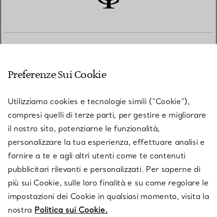
SERVIZIO CLIENTI
Preferenze Sui Cookie
SERVICES
Utilizziamo cookies e tecnologie simili (“Cookie”),
compresi quelli di terze parti, per gestire e migliorare
il nostro sito, potenziarne le funzionalità,
SU TIFFANY & CO.
personalizzare la tua esperienza, effettuare analisi e
fornire a te e agli altri utenti come te contenuti
pubblicitari rilevanti e personalizzati. Per saperne di
LEGALE
più sui Cookie, sulle loro finalità e su come regolare le
impostazioni dei Cookie in qualsiasi momento, visita la
nostra
Politica sui Cookie.
SEGUICI