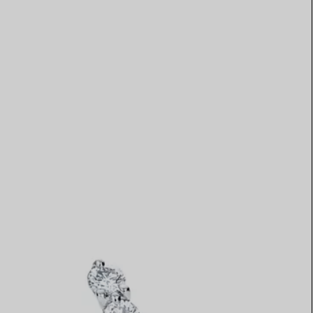
Elsa Peretti®
Come scegliere il tuo anello di
fidanzamento