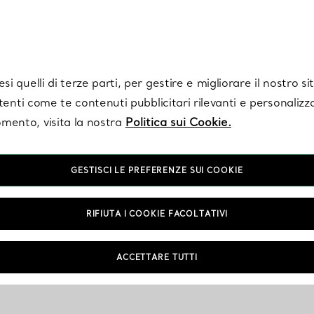
Tiffany.
Iscriviti
per ricevere le ultime notizie, ispirazioni selezionate e ag
i quelli di terze parti, per gestire e migliorare il nostro s
utenti come te contenuti pubblicitari rilevanti e personalizza
mento, visita la nostra
Politica sui Cookie.
GESTISCI LE PREFERENZE SUI COOKIE
RIFIUTA I COOKIE FACOLTATIVI
ACCETTARE TUTTI
NTAMENTO