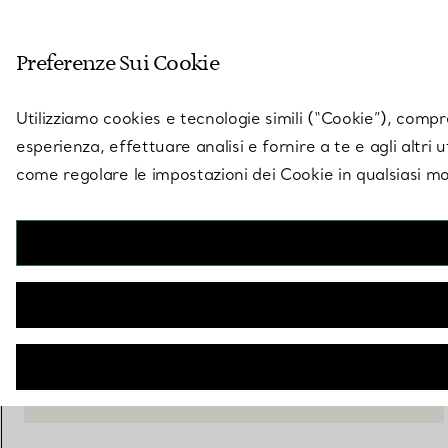
Entra nel mondo di 
Preferenze Sui Cookie
Vai alla pagina dei negozi
Utilizziamo cookies e tecnologie simili (“Cookie”), compres
esperienza, effettuare analisi e fornire a te e agli altri 
come regolare le impostazioni dei Cookie in qualsiasi mo
Orecchini a cerchio double-face
€ 11.900
AVVISAMI QUANDO È DISPONIBILE
CONTATTA UN CONSULENTE
BOOK AN APPOINTMENT
CONTATTA UN CONSULENTE CLIENTI O PRENOTA UN APPU