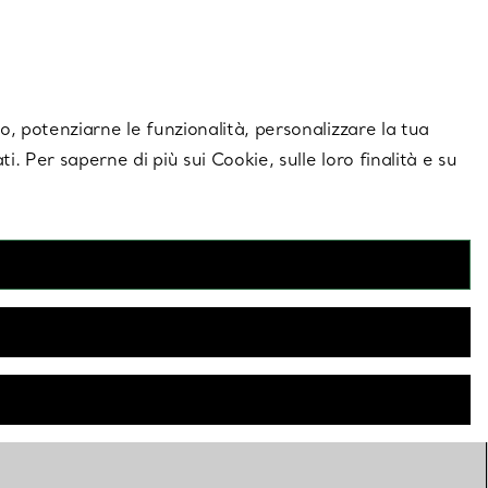
giornamenti esclusivi.
Contattaci
Accedi al tuo a
ito, potenziarne le funzionalità, personalizzare la tua
ti. Per saperne di più sui Cookie, sulle loro finalità e su