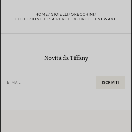
TROVA LA BOUTIQUE PIÙ VICINA A TE
HOME
GIOIELLI
ORECCHINI
COLLEZIONE ELSA PERETTI®:ORECCHINI WAVE
Novità da Tiffany
E-MAIL
ISCRIVITI