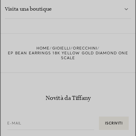
PER SAPERNE DI PIÙ
Visita una boutique
PER SAPERNE DI PIÙ
TROVA LA BOUTIQUE PIÙ VICINA A TE
HOME
GIOIELLI
ORECCHINI
EP BEAN EARRINGS 18K YELLOW GOLD DIAMOND ONE
SCALE
Novità da Tiffany
E-MAIL
ISCRIVITI