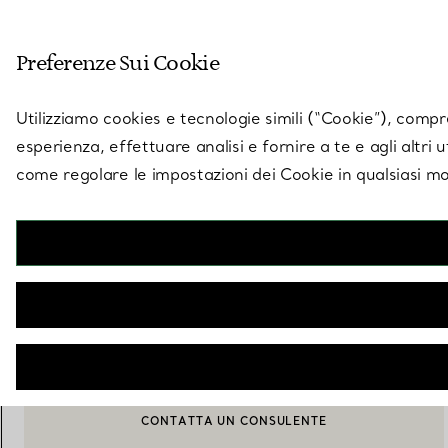
Entra nel mondo di 
Preferenze Sui Cookie
Vai alla pagina dei negozi
Utilizziamo cookies e tecnologie simili (“Cookie”), compres
esperienza, effettuare analisi e fornire a te e agli altri 
come regolare le impostazioni dei Cookie in qualsiasi mo
Collezione Elsa Peretti®
Orecchini High Tide
€ 1.150
AVVISAMI QUANDO È DISPONIBILE
CONTATTA UN CONSULENTE
CONTATTA UN CONSULENTE CLIENTI O PRENOTA UN APPU
BOOK AN APPOINTMENT