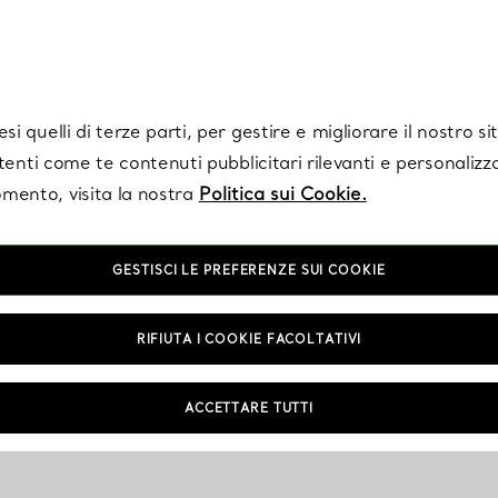
Tiffany.
Iscriviti
per ricevere le ultime notizie, ispirazioni selezionate e ag
i quelli di terze parti, per gestire e migliorare il nostro s
utenti come te contenuti pubblicitari rilevanti e personalizza
mento, visita la nostra
Politica sui Cookie.
GESTISCI LE PREFERENZE SUI COOKIE
RIFIUTA I COOKIE FACOLTATIVI
ACCETTARE TUTTI
NTAMENTO