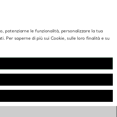
giornamenti esclusivi.
Contattaci
Accedi al tuo a
ito, potenziarne le funzionalità, personalizzare la tua
ti. Per saperne di più sui Cookie, sulle loro finalità e su