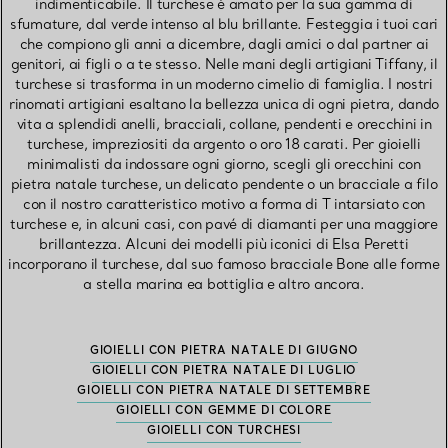
indimenticabile. Il turchese è amato per la sua gamma di
sfumature, dal verde intenso al blu brillante. Festeggia i tuoi cari
che compiono gli anni a dicembre, dagli amici o dal partner ai
genitori, ai figli o a te stesso. Nelle mani degli artigiani Tiffany, il
turchese si trasforma in un moderno cimelio di famiglia. I nostri
rinomati artigiani esaltano la bellezza unica di ogni pietra, dando
vita a splendidi anelli, bracciali, collane, pendenti e orecchini in
turchese, impreziositi da argento o oro 18 carati. Per gioielli
minimalisti da indossare ogni giorno, scegli gli orecchini con
pietra natale turchese, un delicato pendente o un bracciale a filo
con il nostro caratteristico motivo a forma di T intarsiato con
turchese e, in alcuni casi, con pavé di diamanti per una maggiore
brillantezza. Alcuni dei modelli più iconici di Elsa Peretti
incorporano il turchese, dal suo famoso bracciale Bone alle forme
a stella marina ea bottiglia e altro ancora.
GIOIELLI CON PIETRA NATALE DI GIUGNO
GIOIELLI CON PIETRA NATALE DI LUGLIO
GIOIELLI CON PIETRA NATALE DI SETTEMBRE
GIOIELLI CON GEMME DI COLORE
GIOIELLI CON TURCHESI