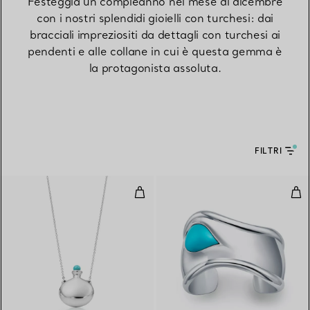
Festeggia un compleanno nel mese di dicembre
con i nostri splendidi gioielli con turchesi: dai
bracciali impreziositi da dettagli con turchesi ai
pendenti e alle collane in cui è questa gemma è
la protagonista assoluta.
FILTRI
Pendente Bottle Bottiglia Tonda
Bra