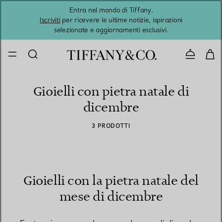
Entra nel mondo di Tiffany.
L'estat
Iscriviti
per ricevere le ultime notizie, ispirazioni
selezionate e aggiornamenti esclusivi.
Contatta
Gioielli con pietra natale di
dicembre
3 PRODOTTI
Gioielli con la pietra natale del
mese di dicembre