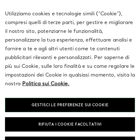
SERVICES
Utilizziamo cookies e tecnologie simili (“Cookie”),
compresi quelli di terze parti, per gestire e migliorare
il nostro sito, potenziarne le funzionalità,
SU TIFFANY & CO.
personalizzare la tua esperienza, effettuare analisi e
fornire a te e agli altri utenti come te contenuti
pubblicitari rilevanti e personalizzati. Per saperne di
LEGALE
più sui Cookie, sulle loro finalità e su come regolare le
impostazioni dei Cookie in qualsiasi momento, visita la
nostra
Politica sui Cookie.
SEGUICI
GESTISCI LE PREFERENZE SUI COOKIE
Cambia posizione:
RIFIUTA I COOKIE FACOLTATIVI
T&Co. 2026