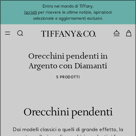
Entra nel mondo di Tiffany.
L'estat
Iscriviti
per ricevere le ultime notizie, ispirazioni
selezionate e aggiornamenti esclusivi.
Contatta
Orecchini pendenti in
Argento con Diamanti
5 PRODOTTI
Orecchini pendenti
Dai modelli classici a quelli di grande effetto, la