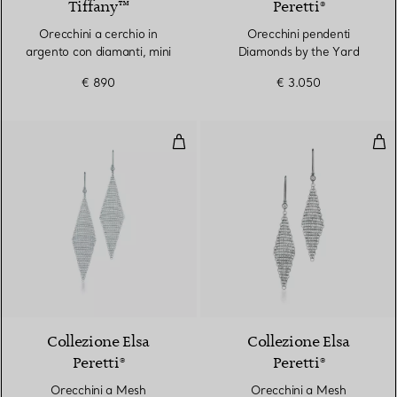
Tiffany™
Peretti®
Orecchini a cerchio in
Orecchini pendenti
argento con diamanti, mini
Diamonds by the Yard
€ 890
€ 3.050
Orecchini a Mesh
Ore
Collezione Elsa
Collezione Elsa
Peretti®
Peretti®
Orecchini a Mesh
Orecchini a Mesh