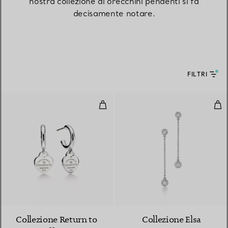
nostra collezione di orecchini pendenti si fa
decisamente notare.
FILTRI
Orecchini a cerchio in argento co
Ore
Collezione Return to
Collezione Elsa