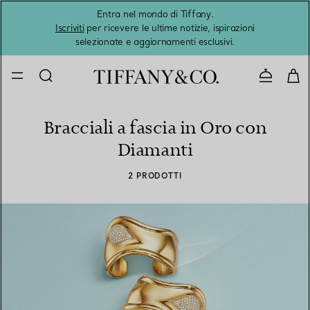
Entra nel mondo di Tiffany.
L'estat
Iscriviti
per ricevere le ultime notizie, ispirazioni
selezionate e aggiornamenti esclusivi.
Contatta
Bracciali a fascia in Oro con
Diamanti
2 PRODOTTI