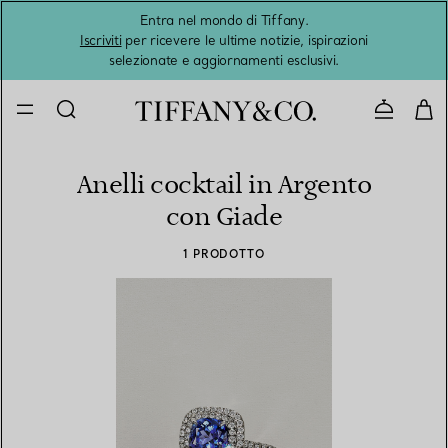
Entra nel mondo di Tiffany.
L'estat
Iscriviti
per ricevere le ultime notizie, ispirazioni
selezionate e aggiornamenti esclusivi.
Contatta
Anelli cocktail in Argento
con Giade
1 PRODOTTO