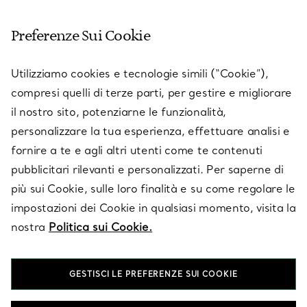
SERVIZIO CLIENTI
Preferenze Sui Cookie
SERVICES
Utilizziamo cookies e tecnologie simili (“Cookie”),
compresi quelli di terze parti, per gestire e migliorare
il nostro sito, potenziarne le funzionalità,
SU TIFFANY & CO.
personalizzare la tua esperienza, effettuare analisi e
fornire a te e agli altri utenti come te contenuti
pubblicitari rilevanti e personalizzati. Per saperne di
LEGALE
più sui Cookie, sulle loro finalità e su come regolare le
impostazioni dei Cookie in qualsiasi momento, visita la
nostra
Politica sui Cookie.
SEGUICI
GESTISCI LE PREFERENZE SUI COOKIE
Cambia posizione: