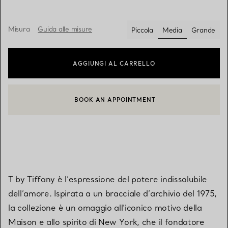
Misura
Guida alle misure
Piccola
Media
Grande
selezionato/i
AGGIUNGI AL CARRELLO
BOOK AN APPOINTMENT
CONTATTA UN CONSULENTE CLIENTI O PRENOTA UN APPUN
T by Tiffany è l’espressione del potere indissolubile
dell’amore. Ispirata a un bracciale d’archivio del 1975,
la collezione è un omaggio all’iconico motivo della
Maison e allo spirito di New York, che il fondatore