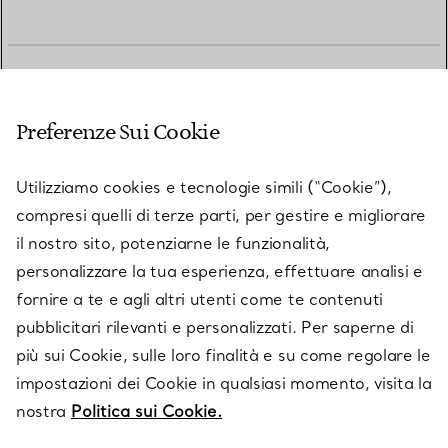
SERVIZIO CLIENTI
Preferenze Sui Cookie
SERVICES
Utilizziamo cookies e tecnologie simili (“Cookie”),
compresi quelli di terze parti, per gestire e migliorare
il nostro sito, potenziarne le funzionalità,
SU TIFFANY & CO.
personalizzare la tua esperienza, effettuare analisi e
fornire a te e agli altri utenti come te contenuti
pubblicitari rilevanti e personalizzati. Per saperne di
LEGALE
più sui Cookie, sulle loro finalità e su come regolare le
impostazioni dei Cookie in qualsiasi momento, visita la
nostra
Politica sui Cookie.
SEGUICI