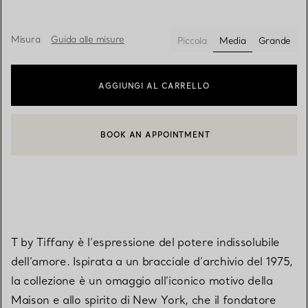
Misura
Guida alle misure
Piccola
Media
Grande
selezionato/i
AGGIUNGI AL CARRELLO
BOOK AN APPOINTMENT
CONTATTA UN CONSULENTE CLIENTI O PRENOTA UN APPUN
T by Tiffany è l’espressione del potere indissolubile
dell’amore. Ispirata a un bracciale d’archivio del 1975,
la collezione è un omaggio all’iconico motivo della
Maison e allo spirito di New York, che il fondatore