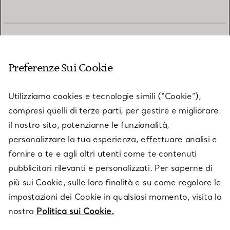
SERVIZIO CLIENTI
Preferenze Sui Cookie
SERVICES
Utilizziamo cookies e tecnologie simili (“Cookie”),
compresi quelli di terze parti, per gestire e migliorare
il nostro sito, potenziarne le funzionalità,
SU TIFFANY & CO.
personalizzare la tua esperienza, effettuare analisi e
fornire a te e agli altri utenti come te contenuti
pubblicitari rilevanti e personalizzati. Per saperne di
LEGALE
più sui Cookie, sulle loro finalità e su come regolare le
impostazioni dei Cookie in qualsiasi momento, visita la
nostra
Politica sui Cookie.
SEGUICI