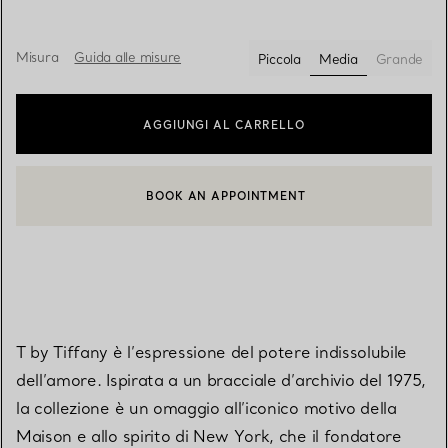
Misura
Guida alle misure
Piccola
Media
Grande
selezionato/i
AGGIUNGI AL CARRELLO
BOOK AN APPOINTMENT
CONTATTA UN CONSULENTE CLIENTI O PRENOTA UN APPUN
T by Tiffany è l’espressione del potere indissolubile
dell’amore. Ispirata a un bracciale d’archivio del 1975,
la collezione è un omaggio all’iconico motivo della
Maison e allo spirito di New York, che il fondatore