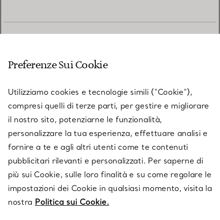
SERVIZIO CLIENTI
Preferenze Sui Cookie
SERVICES
Utilizziamo cookies e tecnologie simili (“Cookie”),
compresi quelli di terze parti, per gestire e migliorare
il nostro sito, potenziarne le funzionalità,
SU TIFFANY & CO.
personalizzare la tua esperienza, effettuare analisi e
fornire a te e agli altri utenti come te contenuti
pubblicitari rilevanti e personalizzati. Per saperne di
LEGALE
più sui Cookie, sulle loro finalità e su come regolare le
impostazioni dei Cookie in qualsiasi momento, visita la
nostra
Politica sui Cookie.
SEGUICI