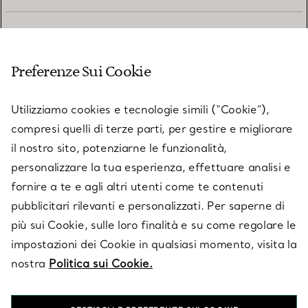
SERVIZIO CLIENTI
Preferenze Sui Cookie
SERVICES
Utilizziamo cookies e tecnologie simili (“Cookie”),
compresi quelli di terze parti, per gestire e migliorare
il nostro sito, potenziarne le funzionalità,
SU TIFFANY & CO.
personalizzare la tua esperienza, effettuare analisi e
fornire a te e agli altri utenti come te contenuti
pubblicitari rilevanti e personalizzati. Per saperne di
LEGALE
più sui Cookie, sulle loro finalità e su come regolare le
impostazioni dei Cookie in qualsiasi momento, visita la
nostra
Politica sui Cookie.
SEGUICI