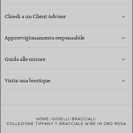
Chiedi a un Client Advisor
PER SAPERNE DI PIÙ
Approvvigionamento responsabile
Guida alle misure
CONTATTACI
PER SAPERNE DI PIÙ
Visita una boutique
PER SAPERNE DI PIÙ
TROVA LA BOUTIQUE PIÙ VICINA A TE
HOME
GIOIELLI
BRACCIALI
COLLEZIONE TIFFANY T:BRACCIALE WIRE IN ORO ROSA