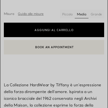
Misura
Guida alle misure
Piccola
Media
Grande
selezionato/i
AGGIUNGI AL CARRELLO
BOOK AN APPOINTMENT
CONTATTA UN CONSULENTE CLIENTI O PRENOTA UN APPUN
La Collezione HardWear by Tiffany è un’espressione
della forza dirompente dell’amore. Ispirata a un
iconico bracciale del 1962 conservato negli Archivi
della Maison, la collezione esprime la forza della