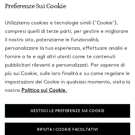
Preferenze Sui Cookie
SERVICES
Utilizziamo cookies e tecnologie simili (“Cookie”),
compresi quelli di terze parti, per gestire e migliorare
il nostro sito, potenziarne le funzionalità,
SU TIFFANY & CO.
personalizzare la tua esperienza, effettuare analisi e
fornire a te e agli altri utenti come te contenuti
pubblicitari rilevanti e personalizzati. Per saperne di
LEGALE
più sui Cookie, sulle loro finalità e su come regolare le
impostazioni dei Cookie in qualsiasi momento, visita la
nostra
Politica sui Cookie.
SEGUICI
GESTISCI LE PREFERENZE SUI COOKIE
Cambia posizione:
RIFIUTA I COOKIE FACOLTATIVI