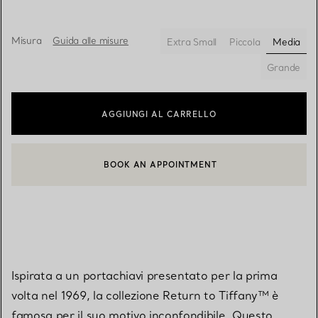
Misura
Guida alle misure
Extra Small
Piccola
Media
selezio
Grande
AGGIUNGI AL CARRELLO
BOOK AN APPOINTMENT
CONTATTA UN CONSULENTE CLIENTI O PRENOTA UN APPUN
Ispirata a un portachiavi presentato per la prima
volta nel 1969, la collezione Return to Tiffany™ è
famosa per il suo motivo inconfondibile. Questo