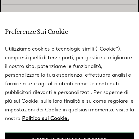
SERVIZIO CLIENTI
Preferenze Sui Cookie
SERVICES
Utilizziamo cookies e tecnologie simili (“Cookie”),
compresi quelli di terze parti, per gestire e migliorare
il nostro sito, potenziarne le funzionalità,
SU TIFFANY & CO.
personalizzare la tua esperienza, effettuare analisi e
fornire a te e agli altri utenti come te contenuti
pubblicitari rilevanti e personalizzati. Per saperne di
LEGALE
più sui Cookie, sulle loro finalità e su come regolare le
impostazioni dei Cookie in qualsiasi momento, visita la
nostra
Politica sui Cookie.
SEGUICI