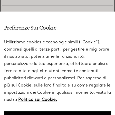
SERVIZIO CLIENTI
Preferenze Sui Cookie
SERVICES
Utilizziamo cookies e tecnologie simili (“Cookie”),
compresi quelli di terze parti, per gestire e migliorare
il nostro sito, potenziarne le funzionalità,
SU TIFFANY & CO.
personalizzare la tua esperienza, effettuare analisi e
fornire a te e agli altri utenti come te contenuti
pubblicitari rilevanti e personalizzati. Per saperne di
LEGALE
più sui Cookie, sulle loro finalità e su come regolare le
impostazioni dei Cookie in qualsiasi momento, visita la
nostra
Politica sui Cookie.
SEGUICI