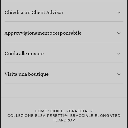
Chiedi a un Client Advisor
PER SAPERNE DI PIÙ
Approvvigionamento responsabile
Guida alle misure
CONTATTACI
PER SAPERNE DI PIÙ
Visita una boutique
PER SAPERNE DI PIÙ
TROVA LA BOUTIQUE PIÙ VICINA A TE
HOME
GIOIELLI
BRACCIALI
COLLEZIONE ELSA PERETTI®: BRACCIALE ELONGATED
TEARDROP