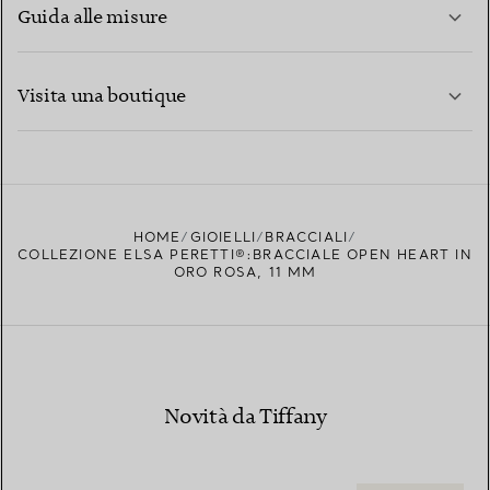
Guida alle misure
CONTATTACI
PER SAPERNE DI PIÙ
Visita una boutique
PER SAPERNE DI PIÙ
TROVA LA BOUTIQUE PIÙ VICINA A TE
HOME
GIOIELLI
BRACCIALI
COLLEZIONE ELSA PERETTI®:BRACCIALE OPEN HEART IN
ORO ROSA, 11 MM
Novità da Tiffany