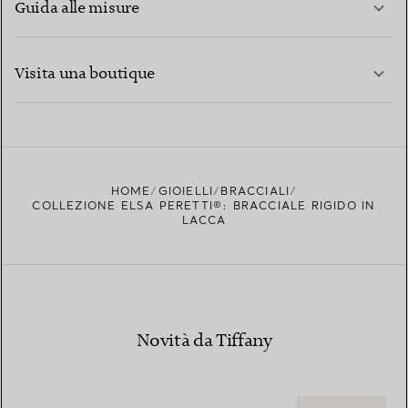
Guida alle misure
CONTATTACI
PER SAPERNE DI PIÙ
Visita una boutique
PER SAPERNE DI PIÙ
TROVA LA BOUTIQUE PIÙ VICINA A TE
HOME
GIOIELLI
BRACCIALI
COLLEZIONE ELSA PERETTI®: BRACCIALE RIGIDO IN
LACCA
Novità da Tiffany