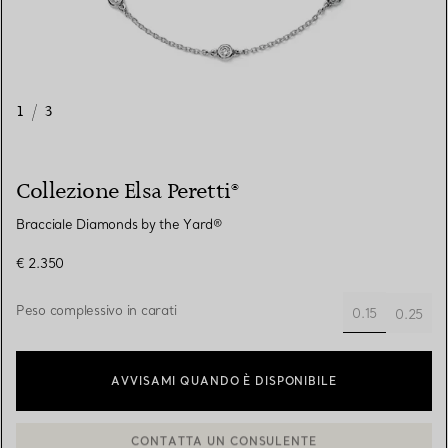
1
/
3
Collezione Elsa Peretti®
Bracciale Diamonds by the Yard®
€ 2.350
Peso complessivo in carati
0.15
0.25
selezionato/i
AVVISAMI QUANDO È DISPONIBILE