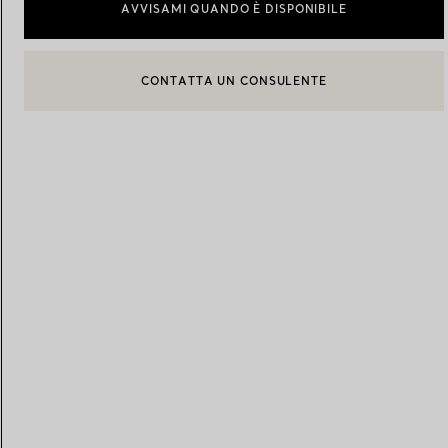
AVVISAMI QUANDO È DISPONIBILE
Fedi per Lei
Fedi per Lui
BOOK AN APPOINTMENT
CONTATTA UN CONSULENTE CLIENTI O PRENOTA UN APPU
Prenota il tuo
appuntamento
con