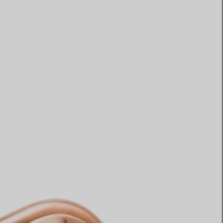
Elsa Peretti®
Come scegliere il tuo anello di
fidanzamento