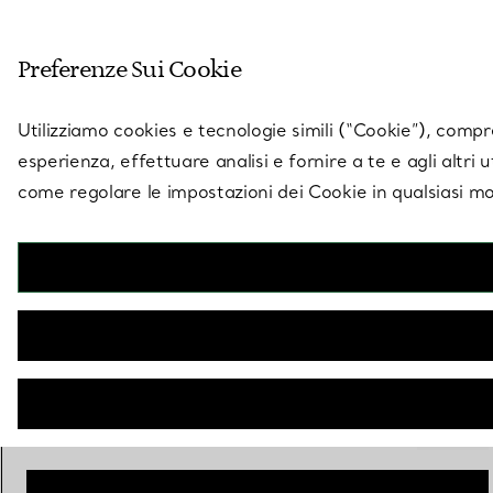
Entra nel mondo di 
Preferenze Sui Cookie
Vai alla pagina dei negozi
Utilizziamo cookies e tecnologie simili (“Cookie”), compres
esperienza, effettuare analisi e fornire a te e agli altri 
come regolare le impostazioni dei Cookie in qualsiasi mo
Collezione Elsa Peretti®
Bracciale Bone piccolo in oro rosa, altezza 43 mm
€ 29.000
Misura
Guida alle misure
Extra Small
Piccola
Media
selez
Grande