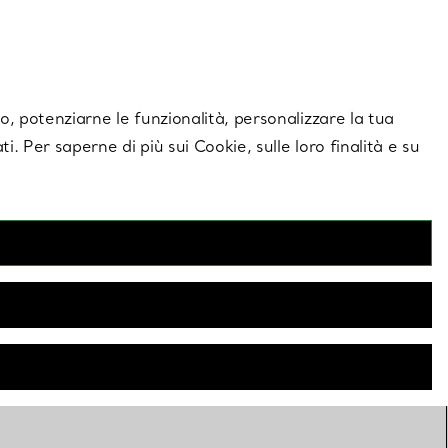
giornamenti esclusivi.
Contattaci
Accedi al tuo a
ito, potenziarne le funzionalità, personalizzare la tua
ti. Per saperne di più sui Cookie, sulle loro finalità e su