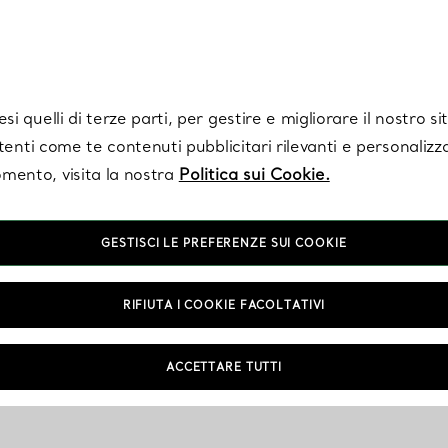
Tiffany.
Iscriviti
per ricevere le ultime notizie, ispirazioni selezionate e ag
i quelli di terze parti, per gestire e migliorare il nostro s
utenti come te contenuti pubblicitari rilevanti e personalizza
mento, visita la nostra
Politica sui Cookie.
GESTISCI LE PREFERENZE SUI COOKIE
RIFIUTA I COOKIE FACOLTATIVI
ACCETTARE TUTTI
ionato/i